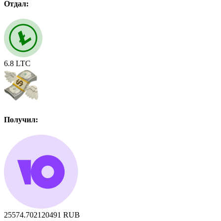
Отдал:
6.8
LTC
Получил:
25574.702120491
RUB