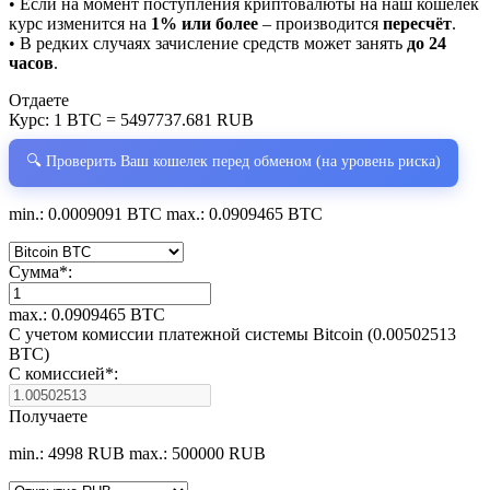
• Если на момент поступления криптовалюты на наш кошелёк
курс изменится на
1% или более
– производится
пересчёт
.
• В редких случаях зачисление средств может занять
до 24
часов
.
Отдаете
Курс:
1 BTC = 5497737.681 RUB
🔍 Проверить Ваш кошелек перед обменом (на уровень риска)
min.: 0.0009091 BTC
max.: 0.0909465 BTC
Сумма
*
:
max.: 0.0909465 BTC
С учетом комиссии платежной системы Bitcoin (0.00502513
BTC)
С комиссией
*
:
Получаете
min.: 4998 RUB
max.: 500000 RUB