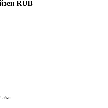
айзен RUB
й обмен.