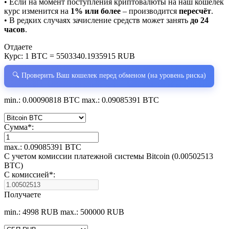
• Если на момент поступления криптовалюты на наш кошелёк
курс изменится на
1% или более
– производится
пересчёт
.
• В редких случаях зачисление средств может занять
до 24
часов
.
Отдаете
Курс:
1 BTC = 5503340.1935915 RUB
🔍 Проверить Ваш кошелек перед обменом (на уровень риска)
min.: 0.00090818 BTC
max.: 0.09085391 BTC
Сумма
*
:
max.: 0.09085391 BTC
С учетом комиссии платежной системы Bitcoin (0.00502513
BTC)
С комиссией
*
:
Получаете
min.: 4998 RUB
max.: 500000 RUB