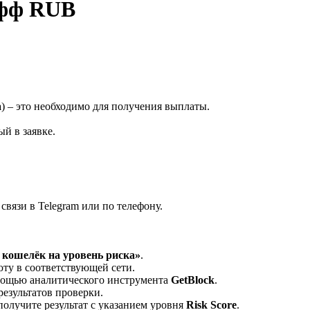
офф RUB
а
) – это необходимо для получения выплаты.
й в заявке.
вязи в Telegram или по телефону.
кошелёк на уровень риска»
.
ту в соответствующей сети.
омощью аналитического инструмента
GetBlock
.
результатов проверки.
олучите результат с указанием уровня
Risk Score
.