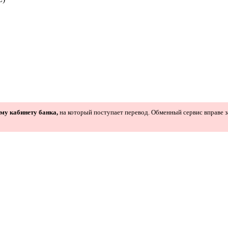
ому кабинету банка,
на который поступает перевод. Обменный сервис вправе з