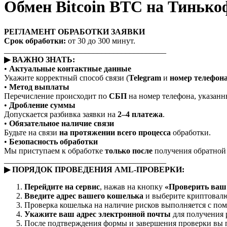
Обмен Bitcoin BTC на Тиньк
РЕГЛАМЕНТ ОБРАБОТКИ ЗАЯВКИ
Срок обработки:
от 30 до 300 минут.
________________________________________
▶ ВАЖНО ЗНАТЬ:
•
Актуальные контактные данные
Укажите корректный способ связи (
Telegram
и
номер телефон
•
Метод выплаты
Перечисление происходит по
СБП
на номер телефона, указанны
•
Дробление суммы
Допускается разбивка заявки на
2–4 платежа
.
•
Обязательное наличие связи
Будьте на связи
на протяжении всего процесса
обработки.
•
Безопасность обработки
Мы приступаем к обработке
только после
получения обратной с
________________________________________
▶ ПОРЯДОК ПРОВЕДЕНИЯ AML-ПРОВЕРКИ:
Перейдите на сервис
, нажав на кнопку
«Проверить ваш 
Введите адрес вашего кошелька
и выберите криптовалю
Проверка кошелька на наличие рисков выполняется с п
Укажите ваш адрес электронной почты
для получения 
После подтверждения формы и завершения проверки вы п