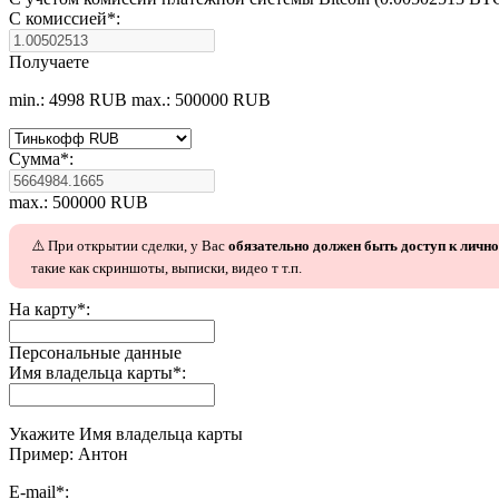
С комиссией
*
:
Получаете
min.: 4998 RUB
max.: 500000 RUB
Сумма
*
:
max.: 500000 RUB
⚠️ При открытии сделки, у Вас
обязательно должен быть доступ к личн
такие как скриншоты, выписки, видео т т.п.
На карту
*
:
Персональные данные
Имя владельца карты
*
:
Укажите Имя владельца карты
Пример: Антон
E-mail
*
: