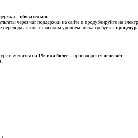
ддержки –
обязательно
.
ультаты через чат поддержки на сайте и продублируйте на элек
ае перевода актива с высоким уровнем риска требуется
процедур
курс изменится на
1% или более
– производится
пересчёт
.
в
.
C)