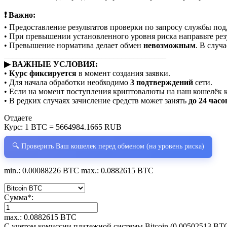
❗ Важно:
• Предоставление результатов проверки по запросу службы по
• При превышении установленного уровня риска направьте рез
• Превышение норматива делает обмен
невозможным
. В случ
________________________________________
▶ ВАЖНЫЕ УСЛОВИЯ:
•
Курс фиксируется
в момент создания заявки.
• Для начала обработки необходимо
3 подтверждений
сети.
• Если на момент поступления криптовалюты на наш кошелёк 
• В редких случаях зачисление средств может занять
до 24 часо
Отдаете
Курс:
1 BTC = 5664984.1665 RUB
🔍 Проверить Ваш кошелек перед обменом (на уровень риска)
min.: 0.00088226 BTC
max.: 0.0882615 BTC
Сумма
*
:
max.: 0.0882615 BTC
С учетом комиссии платежной системы Bitcoin (0.00502513 BT