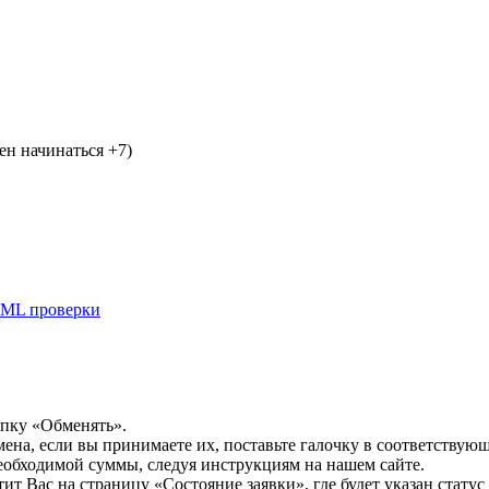
н начинаться +7)
ML проверки
опку «Обменять».
мена, если вы принимаете их, поставьте галочку в соответствую
необходимой суммы, следуя инструкциям на нашем сайте.
т Вас на страницу «Состояние заявки», где будет указан статус