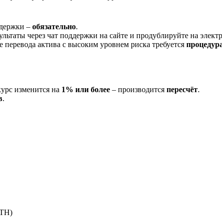
ддержки –
обязательно
.
ультаты через чат поддержки на сайте и продублируйте на элек
ае перевода актива с высоким уровнем риска требуется
процедур
курс изменится на
1% или более
– производится
пересчёт
.
в
.
ETH)