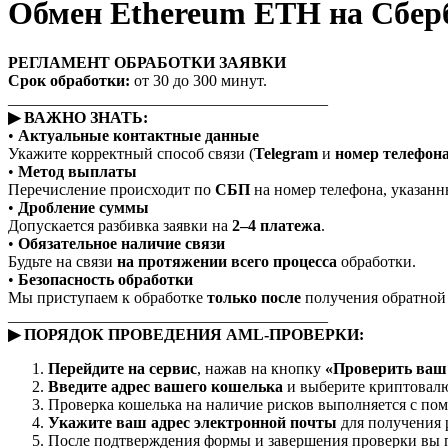
Обмен Ethereum ETH на Сбе
РЕГЛАМЕНТ ОБРАБОТКИ ЗАЯВКИ
Срок обработки:
от 30 до 300 минут.
________________________________________
▶ ВАЖНО ЗНАТЬ:
•
Актуальные контактные данные
Укажите корректный способ связи (
Telegram
и
номер телефон
•
Метод выплаты
Перечисление происходит по
СБП
на номер телефона, указанны
•
Дробление суммы
Допускается разбивка заявки на
2–4 платежа
.
•
Обязательное наличие связи
Будьте на связи
на протяжении всего процесса
обработки.
•
Безопасность обработки
Мы приступаем к обработке
только после
получения обратной с
________________________________________
▶ ПОРЯДОК ПРОВЕДЕНИЯ AML-ПРОВЕРКИ:
Перейдите на сервис
, нажав на кнопку
«Проверить ваш 
Введите адрес вашего кошелька
и выберите криптовалю
Проверка кошелька на наличие рисков выполняется с п
Укажите ваш адрес электронной почты
для получения 
После подтверждения формы и завершения проверки вы п