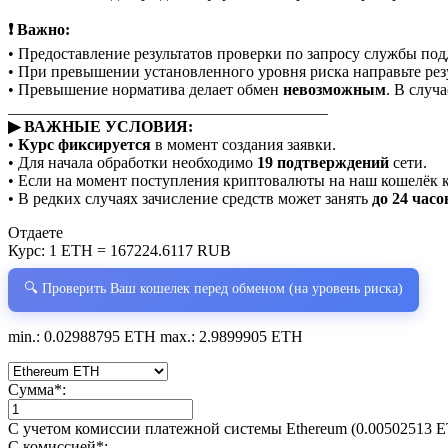
❗ Важно:
• Предоставление результатов проверки по запросу службы по
• При превышении установленного уровня риска направьте рез
• Превышение норматива делает обмен
невозможным
. В случ
________________________________________
▶ ВАЖНЫЕ УСЛОВИЯ:
•
Курс фиксируется
в момент создания заявки.
• Для начала обработки необходимо
19 подтверждений
сети.
• Если на момент поступления криптовалюты на наш кошелёк 
• В редких случаях зачисление средств может занять
до 24 часо
Отдаете
Курс:
1 ETH = 167224.6117 RUB
🔍 Проверить Ваш кошелек перед обменом (на уровень риска)
min.: 0.02988795 ETH
max.: 2.9899905 ETH
Сумма
*
:
С учетом комиссии платежной системы Ethereum (0.00502513 
С комиссией
*
: