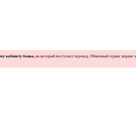
ому кабинету банка,
на который поступает перевод. Обменный сервис вправе з