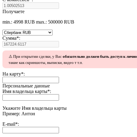
Получаете
min.: 4998 RUB
max.: 500000 RUB
Сумма
*
:
⚠️ При открытии сделки, у Вас
обязательно должен быть доступ к личн
такие как скриншоты, выписки, видео т т.п.
На карту
*
:
Персональные данные
Имя владельца карты
*
:
Укажите Имя владельца карты
Пример: Антон
E-mail
*
: