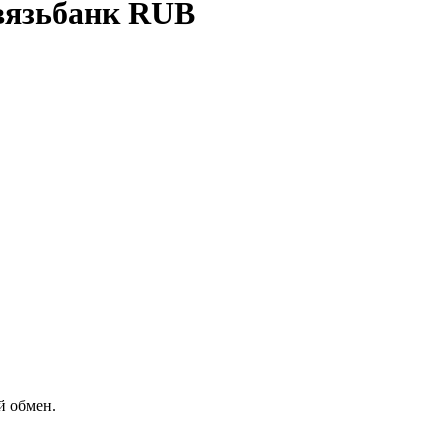
вязьбанк RUB
й обмен.