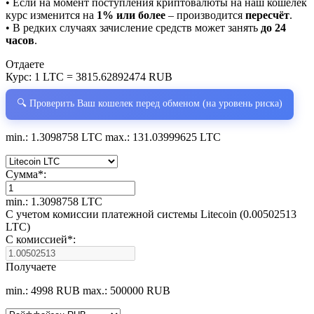
• Если на момент поступления криптовалюты на наш кошелёк
курс изменится на
1% или более
– производится
пересчёт
.
• В редких случаях зачисление средств может занять
до 24
часов
.
Отдаете
Курс:
1 LTC = 3815.62892474 RUB
🔍 Проверить Ваш кошелек перед обменом (на уровень риска)
min.: 1.3098758 LTC
max.: 131.03999625 LTC
Сумма
*
:
min.: 1.3098758 LTC
С учетом комиссии платежной системы Litecoin (0.00502513
LTC)
С комиссией
*
:
Получаете
min.: 4998 RUB
max.: 500000 RUB