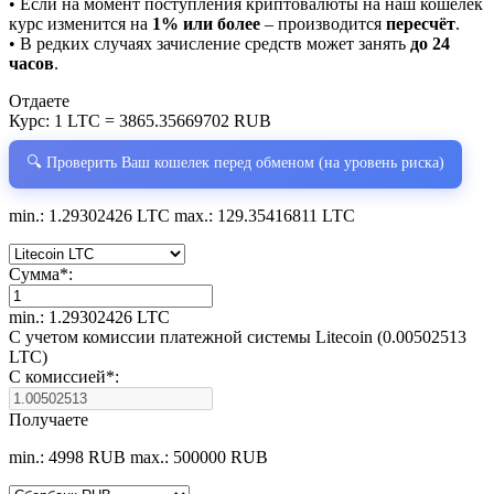
• Если на момент поступления криптовалюты на наш кошелёк
курс изменится на
1% или более
– производится
пересчёт
.
• В редких случаях зачисление средств может занять
до 24
часов
.
Отдаете
Курс:
1 LTC = 3865.35669702 RUB
🔍 Проверить Ваш кошелек перед обменом (на уровень риска)
min.: 1.29302426 LTC
max.: 129.35416811 LTC
Сумма
*
:
min.: 1.29302426 LTC
С учетом комиссии платежной системы Litecoin (0.00502513
LTC)
С комиссией
*
:
Получаете
min.: 4998 RUB
max.: 500000 RUB