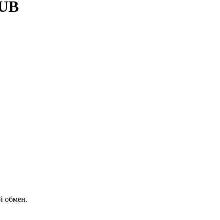
RUB
й обмен.