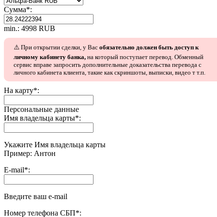
Сумма
*
:
min.: 4998 RUB
⚠️ При открытии сделки, у Вас
обязательно должен быть доступ к
личному кабинету банка,
на который поступает перевод. Обменный
сервис вправе запросить дополнительные доказательства перевода с
личного кабинета клиента, такие как скриншоты, выписки, видео т т.п.
На карту
*
:
Персональные данные
Имя владельца карты
*
:
Укажите Имя владельца карты
Пример: Антон
E-mail
*
:
Введите ваш e-mail
Номер телефона СБП
*
: