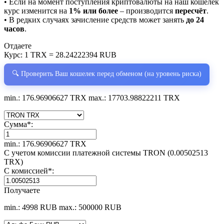
• Если на момент поступления криптовалюты на наш кошелёк
курс изменится на
1% или более
– производится
пересчёт
.
• В редких случаях зачисление средств может занять
до 24
часов
.
Отдаете
Курс:
1 TRX = 28.24222394 RUB
🔍 Проверить Ваш кошелек перед обменом (на уровень риска)
min.: 176.96906627 TRX
max.: 17703.98822211 TRX
Сумма
*
:
min.: 176.96906627 TRX
С учетом комиссии платежной системы TRON (0.00502513
TRX)
С комиссией
*
:
Получаете
min.: 4998 RUB
max.: 500000 RUB