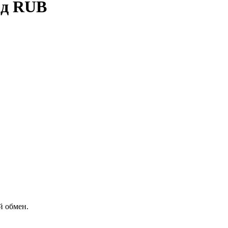
рд RUB
й обмен.