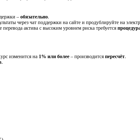
ддержки –
обязательно
.
ультаты через чат поддержки на сайте и продублируйте на элек
ае перевода актива с высоким уровнем риска требуется
процедур
курс изменится на
1% или более
– производится
пересчёт
.
в
.
X)