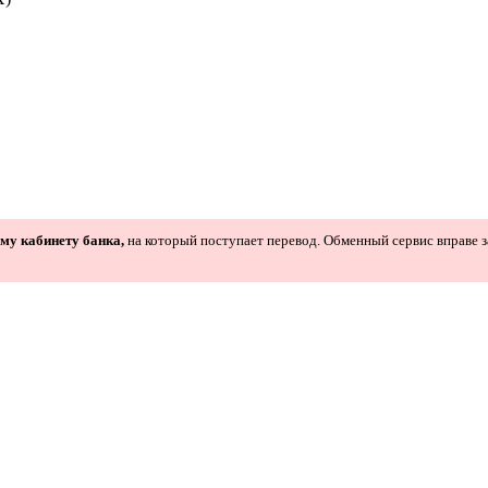
ому кабинету банка,
на который поступает перевод. Обменный сервис вправе з