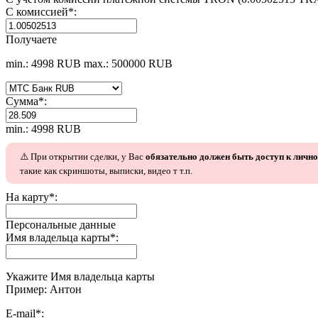
С комиссией
*
:
Получаете
min.: 4998 RUB
max.: 500000 RUB
Сумма
*
:
min.: 4998 RUB
⚠️ При открытии сделки, у Вас
обязательно должен быть доступ к личн
такие как скриншоты, выписки, видео т т.п.
На карту
*
:
Персональные данные
Имя владельца карты
*
:
Укажите Имя владельца карты
Пример: Антон
E-mail
*
: