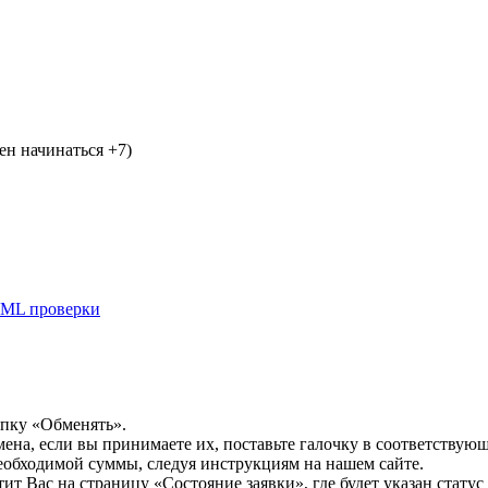
н начинаться +7)
ML проверки
опку «Обменять».
мена, если вы принимаете их, поставьте галочку в соответствую
необходимой суммы, следуя инструкциям на нашем сайте.
т Вас на страницу «Состояние заявки», где будет указан статус