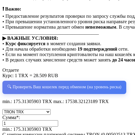
❗ Важно:
• Предоставление результатов проверки по запросу службы по
• При превышении установленного уровня риска направьте рез
• Превышение норматива делает обмен
невозможным
. В случ
________________________________________
▶ ВАЖНЫЕ УСЛОВИЯ:
•
Курс фиксируется
в момент создания заявки.
• Для начала обработки необходимо
19 подтверждений
сети.
• Если на момент поступления криптовалюты на наш кошелёк 
• В редких случаях зачисление средств может занять
до 24 часо
Отдаете
Курс:
1 TRX = 28.509 RUB
🔍 Проверить Ваш кошелек перед обменом (на уровень риска)
min.: 175.31305903 TRX
max.: 17538.32123189 TRX
Сумма
*
:
min.: 175.31305903 TRX
С учетом комиссии платежной системы TRON (0.00502513 TR