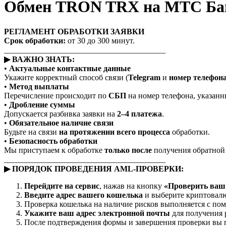
Обмен TRON TRX на МТС Ба
РЕГЛАМЕНТ ОБРАБОТКИ ЗАЯВКИ
Срок обработки:
от 30 до 300 минут.
________________________________________
▶ ВАЖНО ЗНАТЬ:
•
Актуальные контактные данные
Укажите корректный способ связи (
Telegram
и
номер телефон
•
Метод выплаты
Перечисление происходит по
СБП
на номер телефона, указанны
•
Дробление суммы
Допускается разбивка заявки на
2–4 платежа
.
•
Обязательное наличие связи
Будьте на связи
на протяжении всего процесса
обработки.
•
Безопасность обработки
Мы приступаем к обработке
только после
получения обратной с
________________________________________
▶ ПОРЯДОК ПРОВЕДЕНИЯ AML-ПРОВЕРКИ:
Перейдите на сервис
, нажав на кнопку
«Проверить ваш 
Введите адрес вашего кошелька
и выберите криптовалю
Проверка кошелька на наличие рисков выполняется с п
Укажите ваш адрес электронной почты
для получения 
После подтверждения формы и завершения проверки вы п