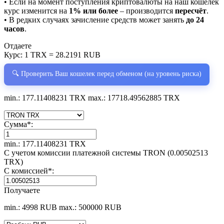
• Если на момент поступления криптовалюты на наш кошелёк
курс изменится на
1% или более
– производится
пересчёт
.
• В редких случаях зачисление средств может занять
до 24
часов
.
Отдаете
Курс:
1 TRX = 28.2191 RUB
🔍 Проверить Ваш кошелек перед обменом (на уровень риска)
min.: 177.11408231 TRX
max.: 17718.49562885 TRX
Сумма
*
:
min.: 177.11408231 TRX
С учетом комиссии платежной системы TRON (0.00502513
TRX)
С комиссией
*
:
Получаете
min.: 4998 RUB
max.: 500000 RUB