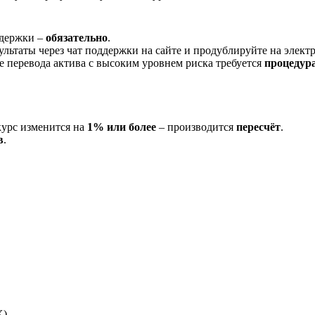
ддержки –
обязательно
.
ультаты через чат поддержки на сайте и продублируйте на элек
ае перевода актива с высоким уровнем риска требуется
процедур
курс изменится на
1% или более
– производится
пересчёт
.
в
.
X)