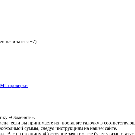
н начинаться +7)
ML проверки
опку «Обменять».
мена, если вы принимаете их, поставьте галочку в соответствую
необходимой суммы, следуя инструкциям на нашем сайте.
т Вас на страницу «Состояние заявки», где будет указан статус