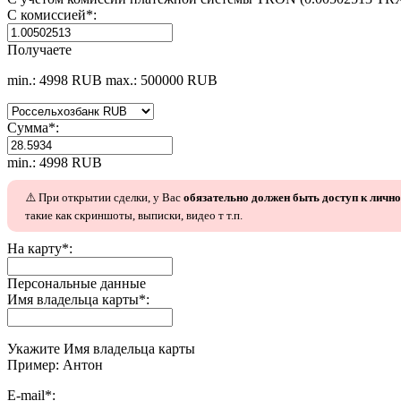
С комиссией
*
:
Получаете
min.: 4998 RUB
max.: 500000 RUB
Сумма
*
:
min.: 4998 RUB
⚠️ При открытии сделки, у Вас
обязательно должен быть доступ к личн
такие как скриншоты, выписки, видео т т.п.
На карту
*
:
Персональные данные
Имя владельца карты
*
:
Укажите Имя владельца карты
Пример: Антон
E-mail
*
: