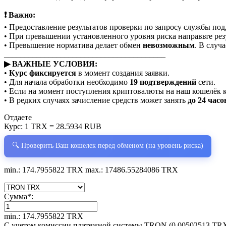
❗ Важно:
• Предоставление результатов проверки по запросу службы по
• При превышении установленного уровня риска направьте рез
• Превышение норматива делает обмен
невозможным
. В случ
________________________________________
▶ ВАЖНЫЕ УСЛОВИЯ:
•
Курс фиксируется
в момент создания заявки.
• Для начала обработки необходимо
19 подтверждений
сети.
• Если на момент поступления криптовалюты на наш кошелёк 
• В редких случаях зачисление средств может занять
до 24 часо
Отдаете
Курс:
1 TRX = 28.5934 RUB
🔍 Проверить Ваш кошелек перед обменом (на уровень риска)
min.: 174.7955822 TRX
max.: 17486.55284086 TRX
Сумма
*
:
min.: 174.7955822 TRX
С учетом комиссии платежной системы TRON (0.00502513 TR