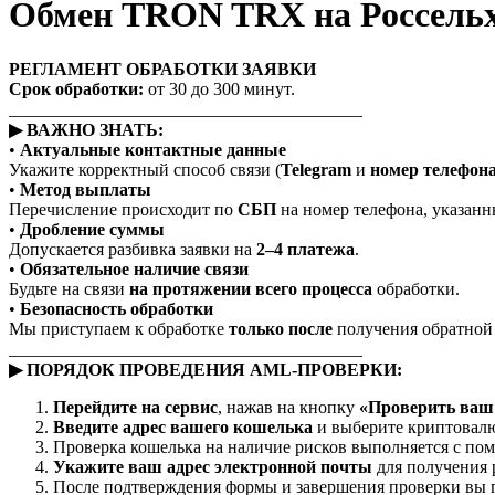
Обмен TRON TRX на Россель
РЕГЛАМЕНТ ОБРАБОТКИ ЗАЯВКИ
Срок обработки:
от 30 до 300 минут.
________________________________________
▶ ВАЖНО ЗНАТЬ:
•
Актуальные контактные данные
Укажите корректный способ связи (
Telegram
и
номер телефон
•
Метод выплаты
Перечисление происходит по
СБП
на номер телефона, указанны
•
Дробление суммы
Допускается разбивка заявки на
2–4 платежа
.
•
Обязательное наличие связи
Будьте на связи
на протяжении всего процесса
обработки.
•
Безопасность обработки
Мы приступаем к обработке
только после
получения обратной с
________________________________________
▶ ПОРЯДОК ПРОВЕДЕНИЯ AML-ПРОВЕРКИ:
Перейдите на сервис
, нажав на кнопку
«Проверить ваш 
Введите адрес вашего кошелька
и выберите криптовалю
Проверка кошелька на наличие рисков выполняется с п
Укажите ваш адрес электронной почты
для получения 
После подтверждения формы и завершения проверки вы п