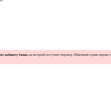
ому кабинету банка,
на который поступает перевод. Обменный сервис вправе з