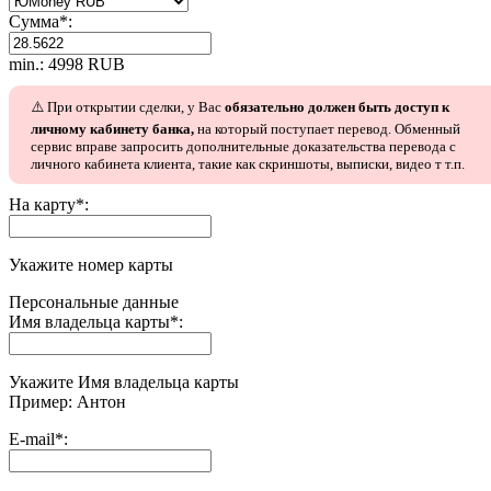
Сумма
*
:
min.: 4998 RUB
⚠️ При открытии сделки, у Вас
обязательно должен быть доступ к
личному кабинету банка,
на который поступает перевод. Обменный
сервис вправе запросить дополнительные доказательства перевода с
личного кабинета клиента, такие как скриншоты, выписки, видео т т.п.
На карту
*
:
Укажите номер карты
Персональные данные
Имя владельца карты
*
:
Укажите Имя владельца карты
Пример: Антон
E-mail
*
: