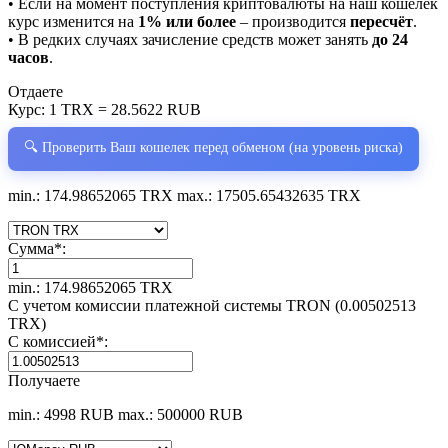
• Если на момент поступления криптовалюты на наш кошелёк
курс изменится на
1% или более
– производится
пересчёт
.
• В редких случаях зачисление средств может занять
до 24
часов
.
Отдаете
Курс:
1 TRX = 28.5622 RUB
🔍 Проверить Ваш кошелек перед обменом (на уровень риска)
min.: 174.98652065 TRX
max.: 17505.65432635 TRX
Сумма
*
:
min.: 174.98652065 TRX
С учетом комиссии платежной системы TRON (0.00502513
TRX)
С комиссией
*
:
Получаете
min.: 4998 RUB
max.: 500000 RUB