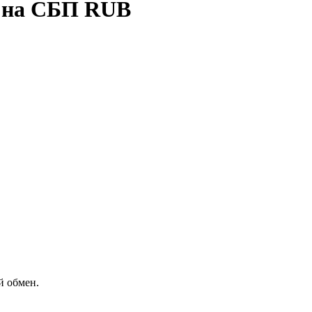
 на СБП RUB
й обмен.