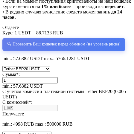
• Если на момент поступления криптовалюты на наш кошелёк
курс изменится на
1% или более
– производится
пересчёт
.
• В редких случаях зачисление средств может занять
до 24
часов
.
Отдаете
Курс:
1 USDT = 86.7133 RUB
🔍 Проверить Ваш кошелек перед обменом (на уровень риска)
min.: 57.6382 USDT
max.: 5766.1281 USDT
Сумма
*
:
min.: 57.6382 USDT
С учетом комиссии платежной системы Tether BEP20 (0.005
USDT)
С комиссией
*
:
Получаете
min.: 4998 RUB
max.: 500000 RUB