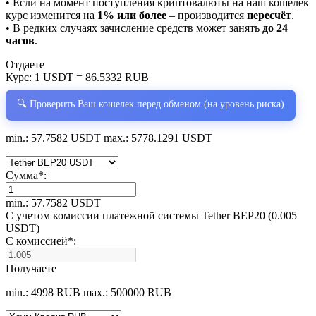
• Если на момент поступления криптовалюты на наш кошелёк
курс изменится на
1% или более
– производится
пересчёт
.
• В редких случаях зачисление средств может занять
до 24
часов
.
Отдаете
Курс:
1 USDT = 86.5332 RUB
🔍 Проверить Ваш кошелек перед обменом (на уровень риска)
min.: 57.7582 USDT
max.: 5778.1291 USDT
Сумма
*
:
min.: 57.7582 USDT
С учетом комиссии платежной системы Tether BEP20 (0.005
USDT)
С комиссией
*
:
Получаете
min.: 4998 RUB
max.: 500000 RUB