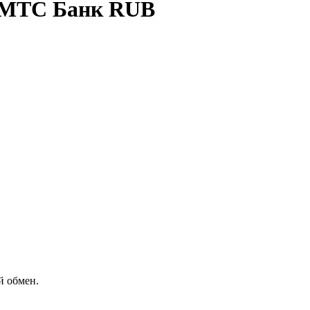
а МТС Банк RUB
й обмен.