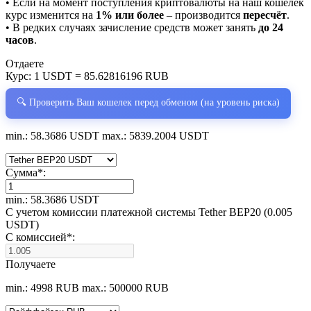
• Если на момент поступления криптовалюты на наш кошелёк
курс изменится на
1% или более
– производится
пересчёт
.
• В редких случаях зачисление средств может занять
до 24
часов
.
Отдаете
Курс:
1 USDT = 85.62816196 RUB
🔍 Проверить Ваш кошелек перед обменом (на уровень риска)
min.: 58.3686 USDT
max.: 5839.2004 USDT
Сумма
*
:
min.: 58.3686 USDT
С учетом комиссии платежной системы Tether BEP20 (0.005
USDT)
С комиссией
*
:
Получаете
min.: 4998 RUB
max.: 500000 RUB