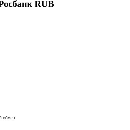
 Росбанк RUB
й обмен.