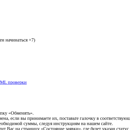
н начинаться +7)
ML проверки
опку «Обменять».
мена, если вы принимаете их, поставьте галочку в соответствую
необходимой суммы, следуя инструкциям на нашем сайте.
т Вас на страницу «Состояние заявки», где будет указан статус