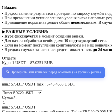
❗ Важно:
• Предоставление результатов проверки по запросу службы по
• При превышении установленного уровня риска направьте рез
• Превышение норматива делает обмен
невозможным
. В случ
________________________________________
▶ ВАЖНЫЕ УСЛОВИЯ:
•
Курс фиксируется
в момент создания заявки.
• Для начала обработки необходимо
19 подтверждений
сети.
• Если на момент поступления криптовалюты на наш кошелёк 
• В редких случаях зачисление средств может занять
до 24 часо
Отдаете
Курс:
1 USDT = 87.0251 RUB
🔍 Проверить Ваш кошелек перед обменом (на уровень риска)
min.: 57.4317 USDT
max.: 5745.4688 USDT
Сумма
*
:
min.: 57.4317 USDT
С учетом комиссии платежной системы Tether ERC20 (0.005 U