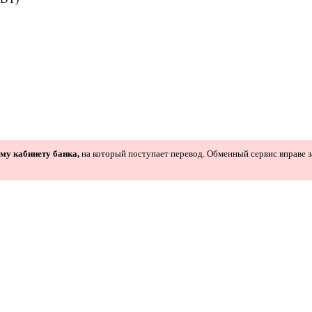
ому кабинету банка,
на который поступает перевод. Обменный сервис вправе з