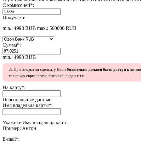
С комиссией
*
:
Получаете
min.: 4998 RUB
max.: 500000 RUB
Сумма
*
:
min.: 4998 RUB
⚠️ При открытии сделки, у Вас
обязательно должен быть доступ к личн
такие как скриншоты, выписки, видео т т.п.
На карту
*
:
Персональные данные
Имя владельца карты
*
:
Укажите Имя владельца карты
Пример: Антон
E-mail
*
: