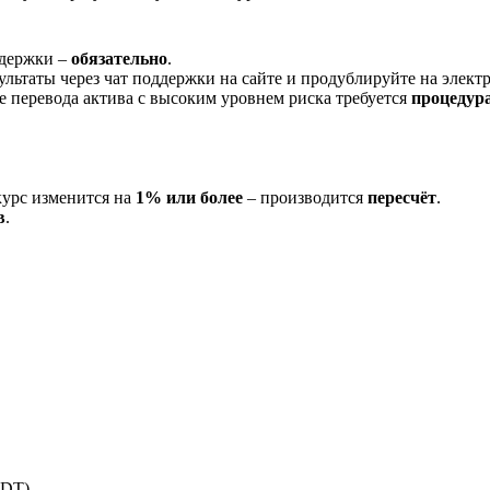
ддержки –
обязательно
.
ультаты через чат поддержки на сайте и продублируйте на элек
ае перевода актива с высоким уровнем риска требуется
процедур
курс изменится на
1% или более
– производится
пересчёт
.
в
.
SDT)