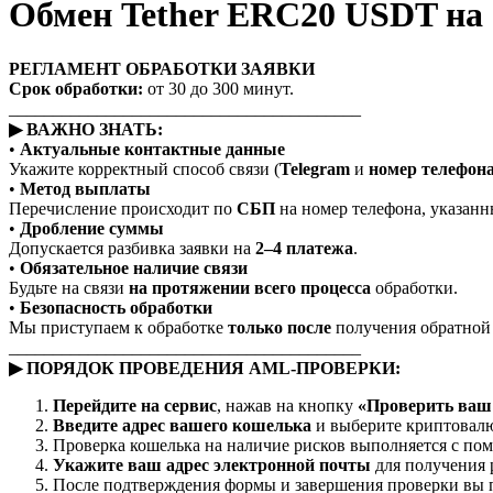
Обмен Tether ERC20 USDT на
РЕГЛАМЕНТ ОБРАБОТКИ ЗАЯВКИ
Срок обработки:
от 30 до 300 минут.
________________________________________
▶ ВАЖНО ЗНАТЬ:
•
Актуальные контактные данные
Укажите корректный способ связи (
Telegram
и
номер телефон
•
Метод выплаты
Перечисление происходит по
СБП
на номер телефона, указанны
•
Дробление суммы
Допускается разбивка заявки на
2–4 платежа
.
•
Обязательное наличие связи
Будьте на связи
на протяжении всего процесса
обработки.
•
Безопасность обработки
Мы приступаем к обработке
только после
получения обратной с
________________________________________
▶ ПОРЯДОК ПРОВЕДЕНИЯ AML-ПРОВЕРКИ:
Перейдите на сервис
, нажав на кнопку
«Проверить ваш 
Введите адрес вашего кошелька
и выберите криптовалю
Проверка кошелька на наличие рисков выполняется с п
Укажите ваш адрес электронной почты
для получения 
После подтверждения формы и завершения проверки вы п