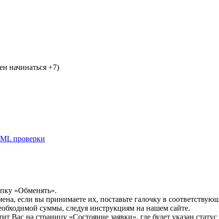
н начинаться +7)
ML проверки
опку «Обменять».
мена, если вы принимаете их, поставьте галочку в соответствую
необходимой суммы, следуя инструкциям на нашем сайте.
т Вас на страницу «Состояние заявки», где будет указан статус