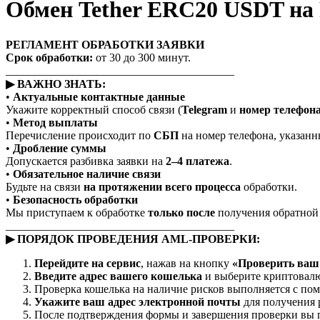
Обмен Tether ERC20 USDT на
РЕГЛАМЕНТ ОБРАБОТКИ ЗАЯВКИ
Срок обработки:
от 30 до 300 минут.
________________________________________
▶ ВАЖНО ЗНАТЬ:
•
Актуальные контактные данные
Укажите корректный способ связи (
Telegram
и
номер телефон
•
Метод выплаты
Перечисление происходит по
СБП
на номер телефона, указанны
•
Дробление суммы
Допускается разбивка заявки на
2–4 платежа
.
•
Обязательное наличие связи
Будьте на связи
на протяжении всего процесса
обработки.
•
Безопасность обработки
Мы приступаем к обработке
только после
получения обратной с
________________________________________
▶ ПОРЯДОК ПРОВЕДЕНИЯ AML-ПРОВЕРКИ:
Перейдите на сервис
, нажав на кнопку
«Проверить ваш 
Введите адрес вашего кошелька
и выберите криптовалю
Проверка кошелька на наличие рисков выполняется с п
Укажите ваш адрес электронной почты
для получения 
После подтверждения формы и завершения проверки вы п