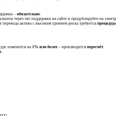
ддержки –
обязательно
.
ультаты через чат поддержки на сайте и продублируйте на элек
ае перевода актива с высоким уровнем риска требуется
процедур
курс изменится на
1% или более
– производится
пересчёт
.
в
.
SDT)