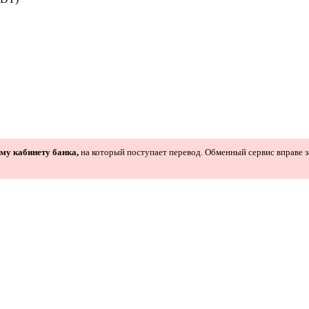
ому кабинету банка,
на который поступает перевод. Обменный сервис вправе з