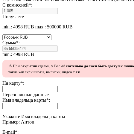
С комиссией
*
:
Получаете
min.: 4998 RUB
max.: 500000 RUB
Сумма
*
:
min.: 4998 RUB
⚠️ При открытии сделки, у Вас
обязательно должен быть доступ к личн
такие как скриншоты, выписки, видео т т.п.
На карту
*
:
Персональные данные
Имя владельца карты
*
:
Укажите Имя владельца карты
Пример: Антон
E-mail
*
: