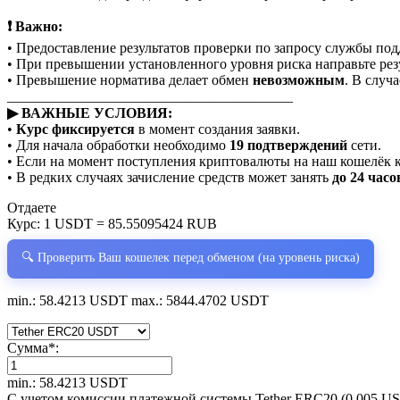
❗ Важно:
• Предоставление результатов проверки по запросу службы по
• При превышении установленного уровня риска направьте рез
• Превышение норматива делает обмен
невозможным
. В случ
________________________________________
▶ ВАЖНЫЕ УСЛОВИЯ:
•
Курс фиксируется
в момент создания заявки.
• Для начала обработки необходимо
19 подтверждений
сети.
• Если на момент поступления криптовалюты на наш кошелёк 
• В редких случаях зачисление средств может занять
до 24 часо
Отдаете
Курс:
1 USDT = 85.55095424 RUB
🔍 Проверить Ваш кошелек перед обменом (на уровень риска)
min.: 58.4213 USDT
max.: 5844.4702 USDT
Сумма
*
:
min.: 58.4213 USDT
С учетом комиссии платежной системы Tether ERC20 (0.005 U