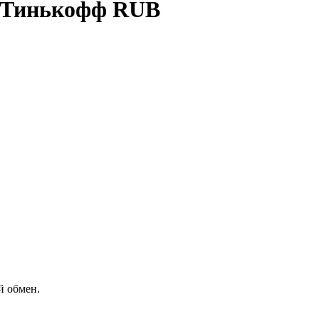
а Тинькофф RUB
й обмен.