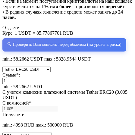
• Если на момент поступления криптовалюты на наш кошелёк
курс изменится на
1% или более
– производится
пересчёт
.
• В редких случаях зачисление средств может занять
до 24
часов
.
Отдаете
Курс:
1 USDT = 85.77867701 RUB
🔍 Проверить Ваш кошелек перед обменом (на уровень риска)
min.: 58.2662 USDT
max.: 5828.9544 USDT
Сумма
*
:
min.: 58.2662 USDT
С учетом комиссии платежной системы Tether ERC20 (0.005
USDT)
С комиссией
*
:
Получаете
min.: 4998 RUB
max.: 500000 RUB